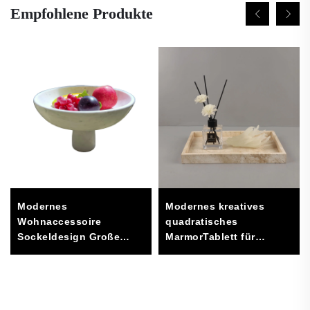
Empfohlene Produkte
Modernes
Modernes kreatives
Wohnaccessoire
quadratisches
Sockeldesign Große
MarmorTablett für
weiße Marmorkaraffe
Wohnzimmer, Hotel und
Elegante
Schmuckaufbewahrung,
Möbeldekoration
dekorative Tabletts