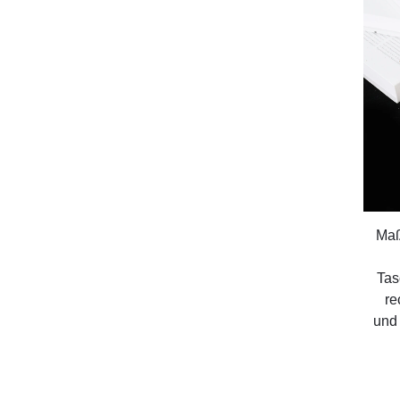
Maß
Tas
re
und