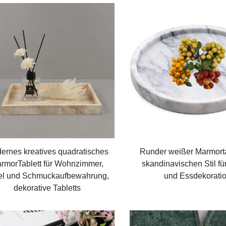
ernes kreatives quadratisches
Runder weißer Marmorta
rmorTablett für Wohnzimmer,
skandinavischen Stil f
el und Schmuckaufbewahrung,
und Essdekorati
dekorative Tabletts