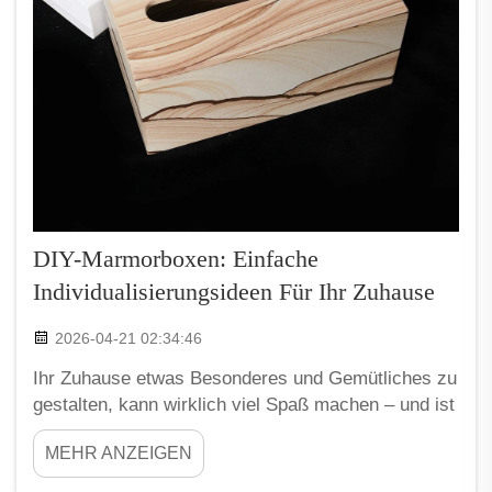
DIY-Marmorboxen: Einfache
Individualisierungsideen Für Ihr Zuhause
2026-04-21 02:34:46
Ihr Zuhause etwas Besonderes und Gemütliches zu
gestalten, kann wirklich viel Spaß machen – und ist
außerdem auch noch einfach. Eine gute Möglichkeit
MEHR ANZEIGEN
dafür ist, DIY-Marmorboxen selbst herzustellen.
Diese Boxen sehen nicht nur hübsch aus, sondern