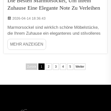
Die Besten Marmorsockel, Um Ihrem
Zuhause Eine Elegante Note Zu Verleihen
2026-04-14 18:36:43
Marmorsockel sind wirklich schöne Möbelstücke,
die Ihrem Zuhause ein eleganteres und stilvolleres
Aussehen verleihen können. Sie eignen sich
MEHR ANZEIGEN
hervorragend zur Präsentation von
Dekorationsartikeln, Pflanzen oder anderen
Gegenständen. XPIC fertigt einige der besten
Marmorsockel, die jedem Raum eine grazile Note
Zurück
1
2
3
4
5
Weiter
verleihen können …