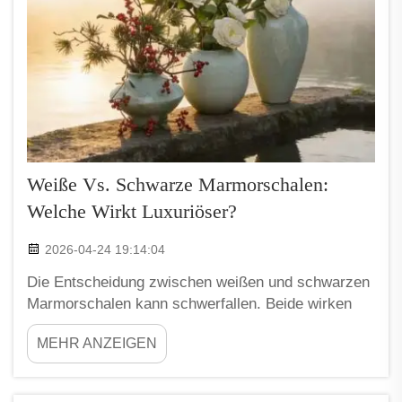
Weiße Vs. Schwarze Marmorschalen:
Welche Wirkt Luxuriöser?
2026-04-24 19:14:04
Die Entscheidung zwischen weißen und schwarzen
Marmorschalen kann schwerfallen. Beide wirken
sehr edel im Wohn- oder Büroraum. Doch viele
MEHR ANZEIGEN
Menschen fragen sich, welche Variante luxuriöser
wirkt. Weiße Marmorschalen strahlen Helligkeit und
Sauberkeit aus. Sie verleihen dem Raum ein