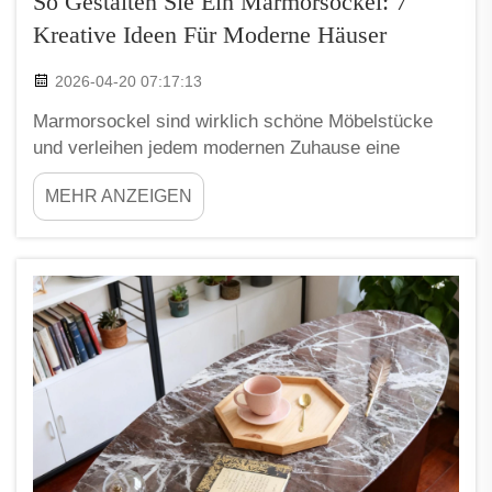
So Gestalten Sie Ein Marmorsockel: 7
Kreative Ideen Für Moderne Häuser
2026-04-20 07:17:13
Marmorsockel sind wirklich schöne Möbelstücke
und verleihen jedem modernen Zuhause eine
gewisse Eleganz. Sie haben vielfältige
MEHR ANZEIGEN
Verwendungsmöglichkeiten, wodurch sie sich
hervorragend für die Gestaltung von Räumen
eignen. Mit einem Marmorsockel können Sie Ihre
Lieblingsgegenstände wie Pflanzen in Szene
setzen...