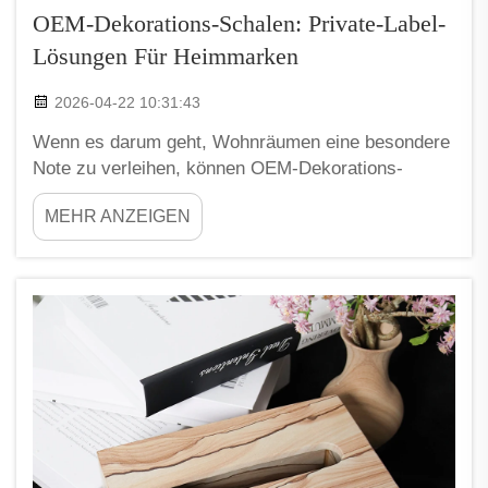
OEM-Dekorations-Schalen: Private-Label-
Lösungen Für Heimmarken
2026-04-22 10:31:43
Wenn es darum geht, Wohnräumen eine besondere
Note zu verleihen, können OEM-Dekorations-
Schalen wirklich einen großen Unterschied machen.
MEHR ANZEIGEN
Diese Schalen sind nicht nur schön, sondern auch
sehr nützlich. Unternehmen wie XPIC bieten
Private-Label-Lösungen an, sodass Sie diese
Schalen unter Ihrem eigenen Markennamen
verkaufen können ...