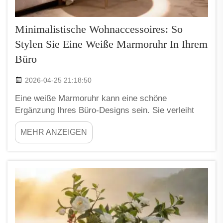
Minimalistische Wohnaccessoires: So
Stylen Sie Eine Weiße Marmoruhr In Ihrem
Büro
2026-04-25 21:18:50
Eine weiße Marmoruhr kann eine schöne
Ergänzung Ihres Büro-Designs sein. Sie verleiht
dem Raum eine gewisse Eleganz und ein Gefühl
MEHR ANZEIGEN
von Schlichtheit, das den Arbeitsplatz frischer und
geordneter wirken lässt. Bei einem
minimalistischen Stil kommt es auf jedes
Dekorationselement ganz besonders an. Eine Uhr
zeigt nicht nur die Zeit an, sondern trägt auch dazu
bei, wie...