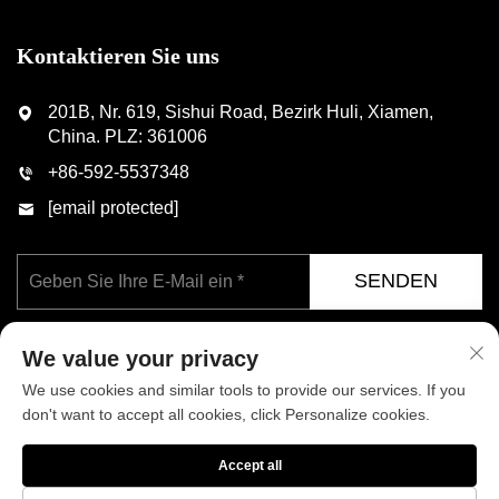
Kontaktieren Sie uns
201B, Nr. 619, Sishui Road, Bezirk Huli, Xiamen,
China. PLZ: 361006
+86-592-5537348
[email protected]
SENDEN
We value your privacy
We use cookies and similar tools to provide our services. If you
don't want to accept all cookies, click Personalize cookies.
Copyright © Xiamen Phoenix Industrial Co., Ltd. Alle Rechte
Accept all
vorbehalten
Datenschutzrichtlinie
Blog