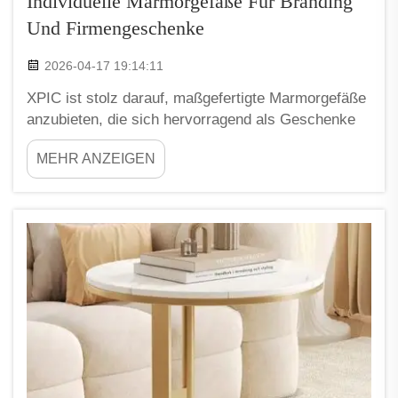
Individuelle Marmorgefäße Für Branding
Und Firmengeschenke
2026-04-17 19:14:11
XPIC ist stolz darauf, maßgefertigte Marmorgefäße
anzubieten, die sich hervorragend als Geschenke
für Unternehmen und Organisationen eignen. Diese
MEHR ANZEIGEN
Vasen sind nicht nur schön, sie erzählen auch eine
Geschichte über Ihre Marke. Wenn Sie sich für
Marmorgefäße entscheiden, schenken Sie etwas,
das Menschen lange in Erinnerung behalten
werden...