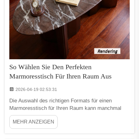
So Wählen Sie Den Perfekten
Marmoresstisch Für Ihren Raum Aus
2026-04-19 02:53:31
Die Auswahl des richtigen Formats für einen
Marmoresstisch für Ihren Raum kann manchmal
schwierig sein. Sie möchten, dass er gut in den
MEHR ANZEIGEN
Raum passt und sich für Familie oder Freunde
bequem anfühlt. Ein Marmoresstisch verleiht dem
Zuhause Schönheit und Eleganz, doch Sie müssen