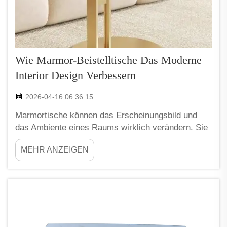
Wie Marmor-Beistelltische Das Moderne
Interior Design Verbessern
2026-04-16 06:36:15
Marmortische können das Erscheinungsbild und
das Ambiente eines Raums wirklich verändern. Sie
sind nicht nur normale Möbelstücke, sondern
MEHR ANZEIGEN
vielmehr Kunstobjekte, die sich nahtlos in jedes
moderne Zuhause einfügen. Wenn Sie einen
Marmortisch im Wohnzimmer platzieren, verändert
sich die gesamte Atmosphäre. Marmor besitzt …