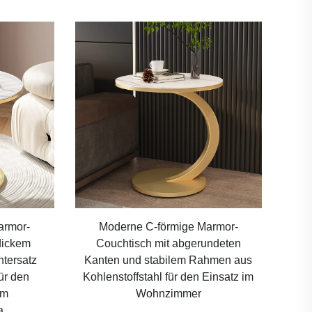
armor-
Moderne C-förmige Marmor-
dickem
Couchtisch mit abgerundeten
ntersatz
Kanten und stabilem Rahmen aus
ür den
Kohlenstoffstahl für den Einsatz im
em
Wohnzimmer
a