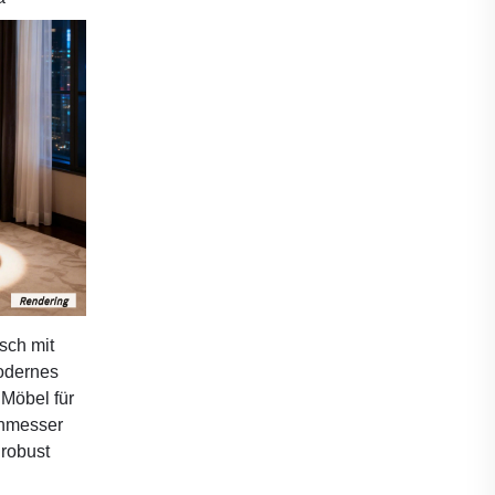
sch mit
odernes
 Möbel für
hmesser
robust