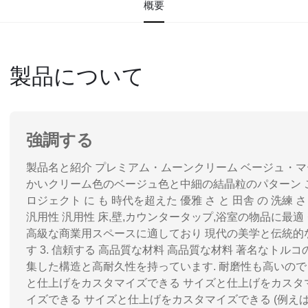
概要
製品について
強調する
製品名と紹介 プレミアム・ムーンクリーム ベージュ・マ
かいクリーム色のベージュ色と中細の結晶粒のパターン この 精
ロジェクト に も 時代を超えた 優雅 さ と 田舎 の 洗練 さ れ
汎用性 汎用性 床,壁,カウンタータップ,浴室の物品に最
高級な商業用スペースに適しており 現代の美学と伝統的
す 3. 信頼する 高品質な材料 高品質な材料 著名なト
集した構造と高耐久性を持っています. 耐磨性も高いので 長
と仕上げをカスタマイズできる サイズと仕上げをカスタ
イズできる サイズと仕上げをカスタマイズできる (例えば60x12