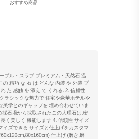
おすすめ商品
ーブル・スラブ プレミアム・天然石 温
巧 な 石 は どんな 内装 や 外装 プ
 た 感触 を 添え て くれる. 2. 信頼性
適 クラシックな魅力で 住宅や豪華ホテルや
な美学とのギャップを 埋め合わせていま
ルコの採石場から採取されたこの大理石は,密
く美しく 機能します 4. 信頼性 サイズ
マイズできる サイズと仕上げをカスタマ
0cm,80x160cm) 仕上げ (磨き,磨