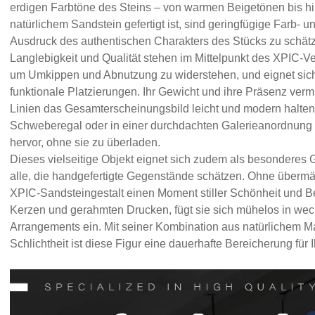
erdigen Farbtöne des Steins – von warmen Beigetönen bis hi
natürlichem Sandstein gefertigt ist, sind geringfügige Farb- 
Ausdruck des authentischen Charakters des Stücks zu schät
Langlebigkeit und Qualität stehen im Mittelpunkt des XPIC-Ve
um Umkippen und Abnutzung zu widerstehen, und eignet sich 
funktionale Platzierungen. Ihr Gewicht und ihre Präsenz vermi
Linien das Gesamterscheinungsbild leicht und modern halte
Schweberegal oder in einer durchdachten Galerieanordnung pla
hervor, ohne sie zu überladen.
Dieses vielseitige Objekt eignet sich zudem als besonderes
alle, die handgefertigte Gegenstände schätzen. Ohne übermäß
XPIC-Sandsteingestalt einen Moment stiller Schönheit und Be
Kerzen und gerahmten Drucken, fügt sie sich mühelos in wec
Arrangements ein. Mit seiner Kombination aus natürlichem Ma
Schlichtheit ist diese Figur eine dauerhafte Bereicherung fü