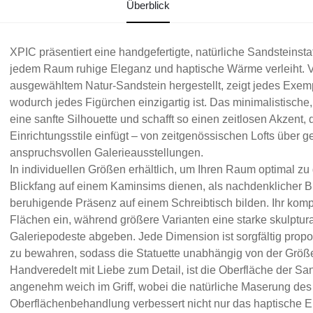
Überblick
XPIC präsentiert eine handgefertigte, natürliche Sandsteinst
jedem Raum ruhige Eleganz und haptische Wärme verleiht. V
ausgewähltem Natur-Sandstein hergestellt, zeigt jedes Exemp
wodurch jedes Figürchen einzigartig ist. Das minimalistische
eine sanfte Silhouette und schafft so einen zeitlosen Akzent, 
Einrichtungsstile einfügt – von zeitgenössischen Lofts über 
anspruchsvollen Galerieausstellungen.
In individuellen Größen erhältlich, um Ihren Raum optimal zu 
Blickfang auf einem Kaminsims dienen, als nachdenklicher B
beruhigende Präsenz auf einem Schreibtisch bilden. Ihr komp
Flächen ein, während größere Varianten eine starke skulptu
Galeriepodeste abgeben. Jede Dimension ist sorgfältig propo
zu bewahren, sodass die Statuette unabhängig von der Größe 
Handveredelt mit Liebe zum Detail, ist die Oberfläche der San
angenehm weich im Griff, wobei die natürliche Maserung des M
Oberflächenbehandlung verbessert nicht nur das haptische Er