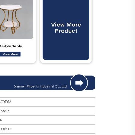
/ODM
stein
a
ssbar