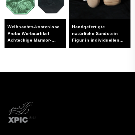
Weihnachts-kostenlose
Handgefertigte
Probe Werbeartikel
natürliche Sandstein-
Achteckige Marmor-
Figur in individuellen
Untersetzer
Größen,
Fabrikverkauf für Matten
minimalistisches/modernes
& Pads
Design, hochwertig, zur
Dekoration von Haus,
Büro und Galerie