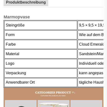
Produktbeschreibung
Marmорvase
Steingröße
9,5 × 9,5 × 19,
Form
Wie auf dem Bil
Farbe
Cloud Emerald/
Material
Sandstein/Marm
Logo
Individuell oder
Verpackung
kann angepasst
Anwendbarer Ort
tägliche Hausha