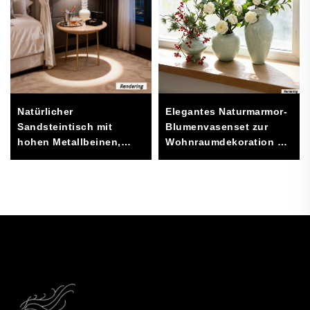
Natürlicher
Elegantes Naturmarmor-
Sandsteintisch mit
Blumenvasenset zur
hohen Metallbeinen,
Wohnraumdekoration –
modernes
handgefertigte
minimalistisches Design,
Steinvasen für
Möbel für das
Wohnzimmer,
Wohnzimmer
Eingangsbereich, Büro,
(Durchmesser 50 cm,
Hotel
Höhe 60 cm) – robust