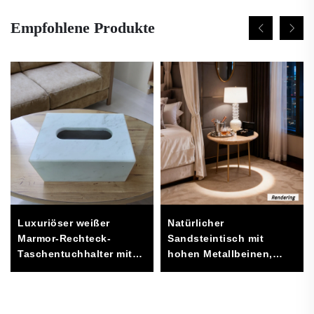
Empfohlene Produkte
Natürlicher
Luxuriöser weißer
Sandsteintisch mit
Marmor-Rechteck-
hohen Metallbeinen,
Taschentuchhalter mit
modernes
individuellem Logo für
minimalistisches Design,
Wohnaccessoires
Möbel für das
Verpackt in Karton