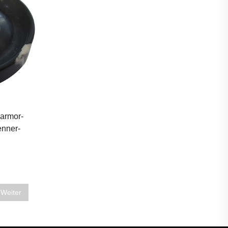
armor-
nner-
Weiter