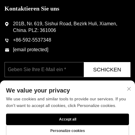
Kontaktieren Sie uns
201B, Nr. 619, Sishui Road, Bezirk Huli, Xiamen,
China. PLZ: 361006
+86-592-5537348
[email protected]
SCHICKEN
We value your privacy
We use cookies and similar tools to provide our services. If you
don't want to accept all cookies, click Personalize cookies.
Copyright © Xiamen Phoenix Industrial Co., Ltd. Alle Rechte
Accept all
vorbehalten
Datenschutzrichtlinie
BLOG
Personalize cookies
Über uns
Nachrichten
Kontaktieren Sie uns