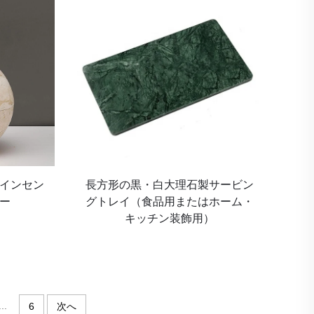
インセン
長方形の黒・白大理石製サービン
ー
グトレイ（食品用またはホーム・
キッチン装飾用）
...
6
次へ