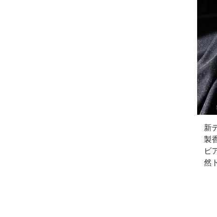
新
製
ビ
然