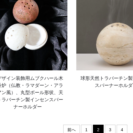
デザイン装飾用ムブクハール木
球形天然トラバーチン製
香炉（仏教・ラマダーン・アラ
スバーナーホルダ
アン風）、丸型ボール形状、天
トラバーチン製インセンスバー
ナーホルダー
前へ
1
2
3
4