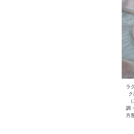
ラ
ク
（
調
方