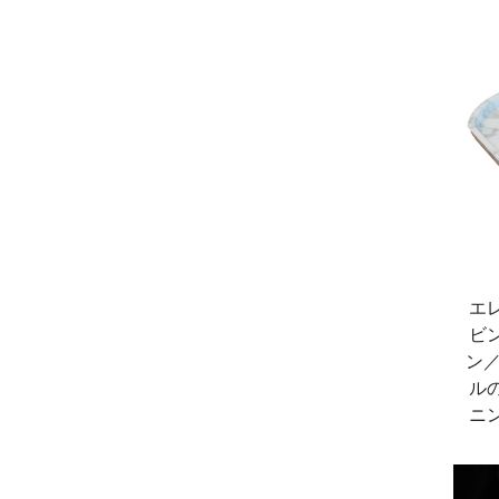
エ
ビ
ン／
ル
ニ