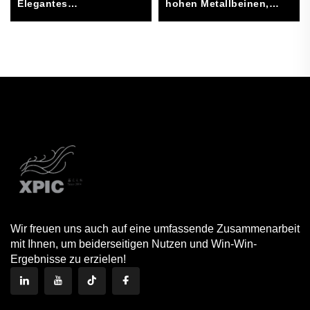
hohen Metallbeinen,
Elegantes
modernes
Wohnaccessoire für
minimalistisches Design,
Essbereich und
Möbel für das
Organisation Hergestellt
Wohnzimmer
aus hochwertigem Stein
(Durchmesser 50 cm,
Höhe 60 cm) – robust
Wir freuen uns auch auf eine umfassende Zusammenarbeit
mit Ihnen, um beiderseitigen Nutzen und Win-Win-
Ergebnisse zu erzielen!