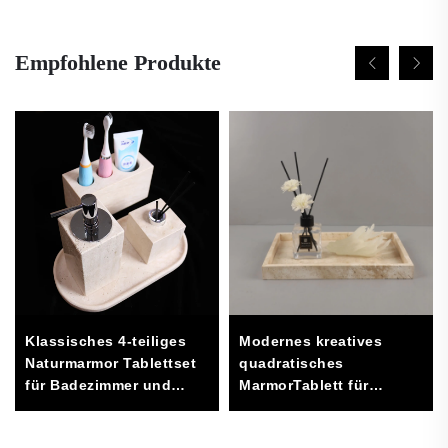
Empfohlene Produkte
Klassisches 4-teiliges
Modernes kreatives
Naturmarmor Tablettset
quadratisches
für Badezimmer und
MarmorTablett für
Waschraum zur
Wohnzimmer, Hotel und
Aufbewahrung und
Schmuckaufbewahrung,