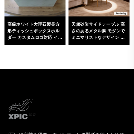
天然砂岩サイドテーブル 高
高級ホワイト大理石製長方
さのあるメタル脚 モダンで
形ティッシュボックスホル
ミニマリストなデザイン リ
ダー カスタムロゴ対応 イン
ビングルーム用家具（直径
テリア用 カートン包装
50cm、高さ60cm）－丈夫