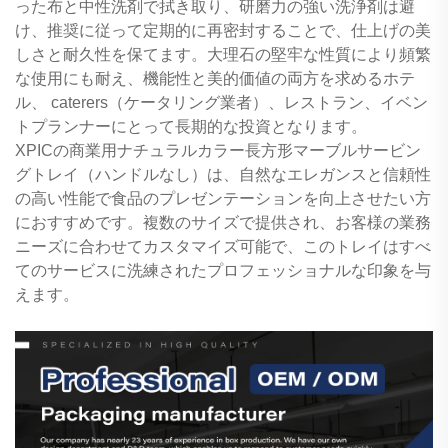
った布と中性洗剤で拭き取り、研磨力の強い洗浄剤は避
け、推奨に従って定期的に再密封することで、仕上げの美
しさと耐久性を保てます。大理石の堅牢な性質により頻繁
な使用にも耐え、機能性と美的価値の両方を求めるホテ
ル、 caterers（ケータリング業者）、レストラン、イベン
トプランナーにとって長期的な投資となります。
XPICの商業用ナチュラルカラー長方形マーブルサービン
グトレイ（ハンドルなし）は、自然なエレガンスと信頼性
の高い性能で食品のプレゼンテーションを向上させたい方
におすすめです。複数のサイズで提供され、お客様の業務
ニーズに合わせてカスタマイズ可能で、このトレイはすべ
てのサービスに洗練されたプロフェッショナルな印象を与
えます。