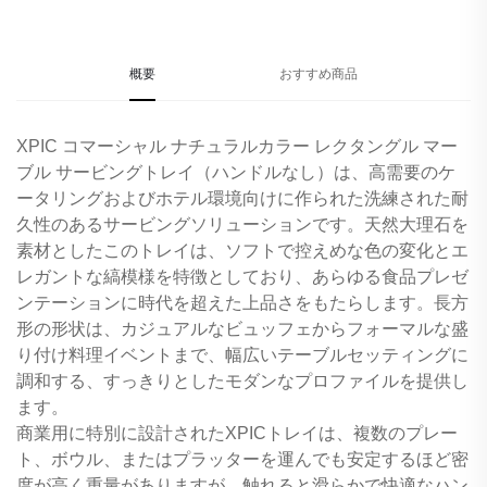
概要
おすすめ商品
XPIC コマーシャル ナチュラルカラー レクタングル マー
ブル サービングトレイ（ハンドルなし）は、高需要のケ
ータリングおよびホテル環境向けに作られた洗練された耐
久性のあるサービングソリューションです。天然大理石を
素材としたこのトレイは、ソフトで控えめな色の変化とエ
レガントな縞模様を特徴としており、あらゆる食品プレゼ
ンテーションに時代を超えた上品さをもたらします。長方
形の形状は、カジュアルなビュッフェからフォーマルな盛
り付け料理イベントまで、幅広いテーブルセッティングに
調和する、すっきりとしたモダンなプロファイルを提供し
ます。
商業用に特別に設計されたXPICトレイは、複数のプレー
ト、ボウル、またはプラッターを運んでも安定するほど密
度が高く重量がありますが、触れると滑らかで快適なハン