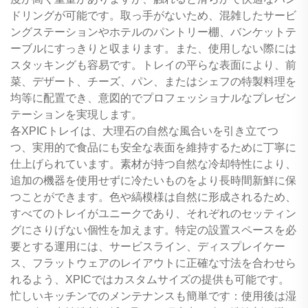
ドリングが可能です。取っ手がないため、混雑したサービ
ングステーションやホテルのパントリー棚、バンケットテ
ーブルにすっきりと収まります。また、使用しない際には
スタッキングも容易です。トレイの平らな表面により、前
菜、デザート、チーズ、パン、またはシェフの特製料理を
均等に配置でき、意図的でプロフェッショナルなプレゼン
テーションを実現します。
各XPICトレイは、大理石の自然な風合いを引き立てつ
つ、実用的で食品にも安全な表面を維持するために丁寧に
仕上げられています。素材が持つ自然な冷却特性により、
追加の機器を使用せずに冷たいものをより長時間新鮮に保
つことができます。色や縞模様は自然に形成されるため、
すべてのトレイがユニークであり、それぞれのセッティン
グにさりげない個性を加えます。特定の設置スペースを必
要とする運用には、サービスライン、ディスプレイケー
ス、フラットウェアのレイアウトに正確な寸法を合わせら
れるよう、XPICではカスタムサイズの提供も可能です。
忙しいキッチンでのメンテナンスも簡単です：使用後は湿