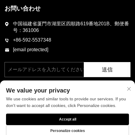
お問い合わせ
中国福建省厦門市湖里区四順路619番地201B、郵便番
号：361006
+86-592-5537348
[email protected]
送信
We value your privacy
We use cookies and similar tools to provide our services. If you
don't want to accept all cookies, click Personalize cookies.
著作権 © 厦門フェニックス工業有限公司、すべての権利を保有。
Accept all
プライバシーポリシー
ブログ
Personalize cookies
当社について
ニュース
お問い合わせ