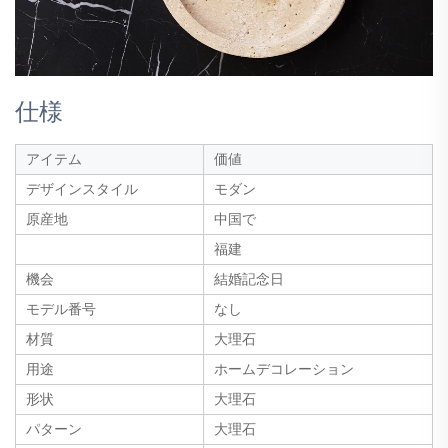
仕様
アイテム
価値
デザインスタイル
モダン
原産地
中国で
福建
機会
結婚記念日
モデル番号
なし
材質
大理石
用途
ホームデコレーション
形状
大理石
パターン
大理石