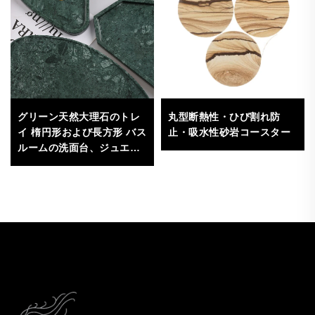
グリーン天然大理石のトレ
丸型断熱性・ひび割れ防
イ 楕円形および長方形 バス
止・吸水性砂岩コースター
ルームの洗面台、ジュエリ
ー収納、インテリア装飾用