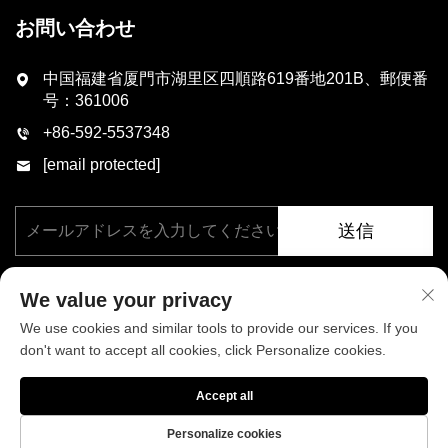
お問い合わせ
中国福建省厦門市湖里区四順路619番地201B、郵便番
号：361006
+86-592-5537348
[email protected]
送信
We value your privacy
We use cookies and similar tools to provide our services. If you
don't want to accept all cookies, click Personalize cookies.
著作権 © 厦門フェニックス工業有限公司、すべての権利を保有。
Accept all
プライバシーポリシー
ブログ
Personalize cookies
当社について
ニュース
お問い合わせ