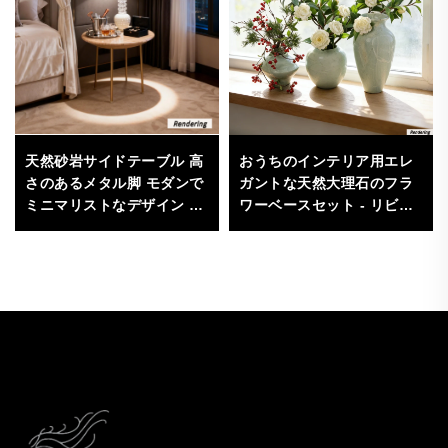
天然砂岩サイドテーブル 高
おうちのインテリア用エレ
さのあるメタル脚 モダンで
ガントな天然大理石のフラ
ミニマリストなデザイン リ
ワーベースセット - リビン
ビングルーム用家具（直径
グルーム、玄関、オフィ
50cm、高さ60cm）－丈夫
ス、ホテル向けの手作り石
製花瓶