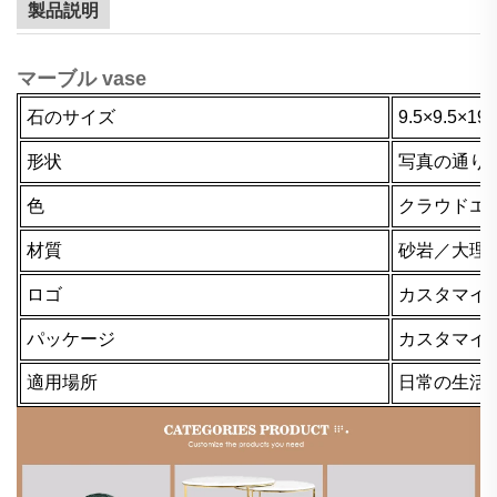
製品説明
マーブル vase
石のサイズ
9.5×9.5
形状
写真の通り
色
クラウドエ
材質
砂岩／大理
ロゴ
カスタマイ
パッケージ
カスタマイ
適用場所
日常の生活