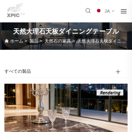
JA
天然大理石天板ダイニングテーブル
ホーム
>
製品
>
天然石の家具
>
天然大理石天板ダイニングテーブル
すべての製品