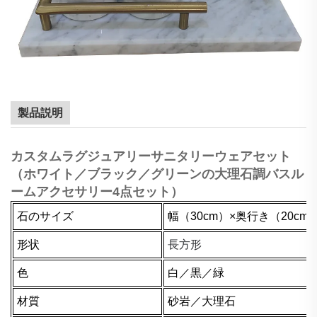
製品説明
カスタムラグジュアリーサニタリーウェアセット
（ホワイト／ブラック／グリーンの大理石調バスル
ームアクセサリー4点セット）
石のサイズ
幅（30cm）×奥行き（20c
形状
長方形
色
白／黒／緑
材質
砂岩／大理石