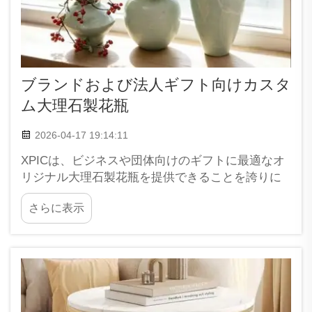
ブランドおよび法人ギフト向けカスタ
ム大理石製花瓶
2026-04-17 19:14:11
XPICは、ビジネスや団体向けのギフトに最適なオ
リジナル大理石製花瓶を提供できることを誇りに
思っています。これらの花瓶は単に美しいだけで
さらに表示
なく、お客様のブランドストーリーも伝えるもの
です。大理石製花瓶をお選びいただくことで、
人々が長く記憶に残すような贈り物をお届けしま
す…