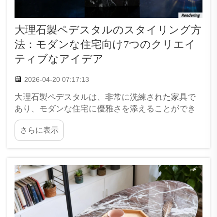
大理石製ペデスタルのスタイリング方
法：モダンな住宅向け7つのクリエイ
ティブなアイデア
2026-04-20 07:17:13
大理石製ペデスタルは、非常に洗練された家具で
あり、モダンな住宅に優雅さを添えることができ
ます。用途が多岐にわたるため、インテリア装飾
さらに表示
において極めて汎用性の高いアイテムです。大理
石製ペデスタルを使えば、お気に入りの植物など
を高さを出してディスプレイできます…