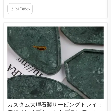
ーブルは部屋にすっきりと収まり、ご家族やお友
さらに表示
達が快適に使えるものである必要があります。大
理石製ダイニングテーブルは、お宅に美しさと上
品さをもたらしますが、いくつかの点を考慮する
必要があります…
カスタム大理石製サービングトレイ：