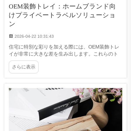
OEM装飾トレイ：ホームブランド向
けプライベートラベルソリューショ
ン
2026-04-22 10:31:43
住宅に特別な彩りを加える際には、OEM装飾トレ
イが非常に大きな差を生み出します。これらのト
レイは単に美しいだけでなく、実用性も非常に高
さらに表示
いです。XPICなどの企業はプライベートラベルソ
リューションを提供しており、お客様は自社ブラ
ンドでこれらのトレイを販売できます…