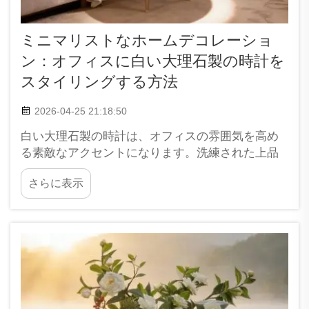
ミニマリストなホームデコレーショ
ン：オフィスに白い大理石製の時計を
スタイリングする方法
2026-04-25 21:18:50
白い大理石製の時計は、オフィスの雰囲気を高め
る素敵なアクセントになります。洗練された上品
さとシンプルさを演出し、作業空間をより爽やか
さらに表示
で整然としたものにします。ミニマルスタイルを
取り入れる際には、装飾のひとつひとつが非常に
重要です。時計は単に時刻を知らせるだけではな
く、空間の印象を高める役割も果たします…