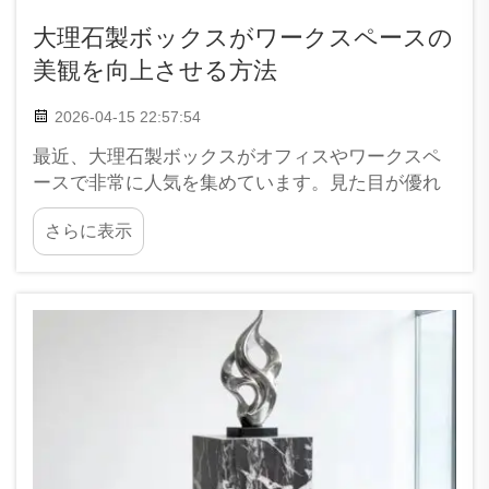
大理石製ボックスがワークスペースの
美観を向上させる方法
2026-04-15 22:57:54
最近、大理石製ボックスがオフィスやワークスペ
ースで非常に人気を集めています。見た目が優れ
ているだけでなく、多様な機能も備えています。
さらに表示
XPICなどの企業は、こうしたスタイリッシュなボ
ックスを製造しており、あらゆるワークスペース
をよりエレガントかつ整理された雰囲気に演出し
ます。空間の見た目が良くなると、あなたは…