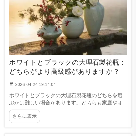
ホワイトとブラックの大理石製花瓶：
どちらがより高級感がありますか？
2026-04-24 19:14:04
ホワイトとブラックの大理石製花瓶のどちらを選
ぶかは難しい場合があります。どちらも家庭やオ
フィスで非常に上品な印象を与えます。しかし、
さらに表示
多くの人が、どちらの方がより「ラグジュアリ
ー」に見えるかを尋ねています。ホワイトの大理
石製花瓶は明るく清潔感があり、空間に新鮮さと