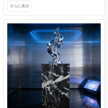
ひとつの方法として、自分だけのDIY大理石ボック
さらに表示
スを作成するという選択肢があります。これらの
ボックスは見た目が美しく、実用性も兼ね備えて
います。ジュエリー、オフィス用品、あるいは…
など、小さな物を収納するのにぴったりです。