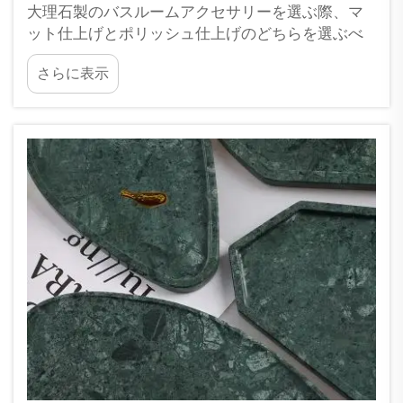
大理石製のバスルームアクセサリーを選ぶ際、マ
ット仕上げとポリッシュ仕上げのどちらを選ぶべ
きか迷うかもしれません。どちらもそれぞれ独特
さらに表示
の魅力があり、お使いのバスルームの見た目をま
ったく異なるものに変えてしまう可能性がありま
す。XPICでは、最適な仕上げを選択することが非
常に重要であることを理解しています…