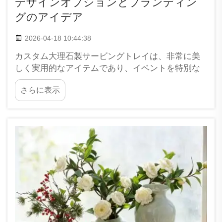
デザインオプションとブランディン
グのアイデア
2026-04-18 10:44:38
カスタム大理石製サービングトレイは、非常に美
しく実用的なアイテムであり、イベントを特別な
雰囲気で彩ります。パーティー、ピクニック、あ
さらに表示
るいは自宅でのシンプルな夕食など、さまざまな
シーンで食品や飲料の提供に最適です。XPICで
は、これらのトレイがビジネスのブランド価値向
上にも寄与すると考えています…