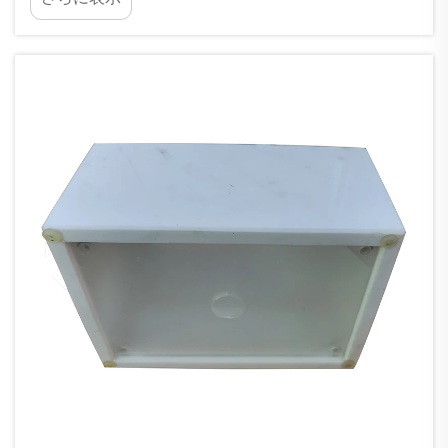
すっきりと調和する芸術品のような存在です。リ
ビングルームに1台の大理石製サイドテーブルを置
くだけで、空間全体の雰囲気が一変します。大理
石には…