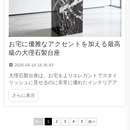
お宅に優雅なアクセントを加える最高
級の大理石製台座
2026-04-14 18:36:43
大理石製台座は、お宅をよりエレガントでスタイ
リッシュに見せるのに非常に優れたインテリアア
イテムです。装飾品、植物、その他の小物をディ
さらに表示
スプレイするのに最適です。XPIC社が製造する大
理石製台座は、どの部屋にも優雅な雰囲気を添え
る最高品質の製品です。…
前へ
1
2
3
4
5
次へ