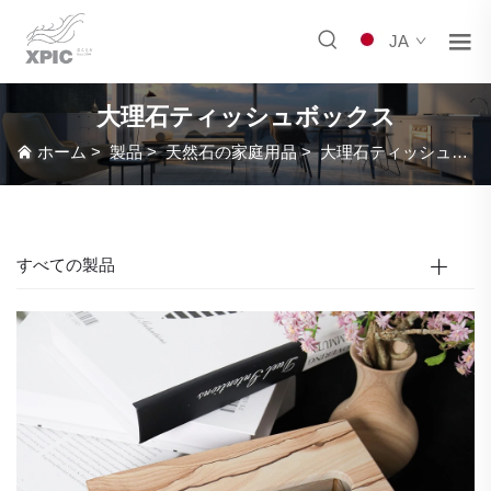
JA
大理石ティッシュボックス
ホーム
>
製品
>
天然石の家庭用品
>
大理石ティッシュボックス
すべての製品