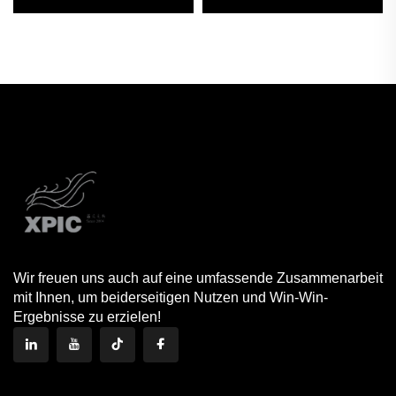
Größen,
Tablett, Lotionflasche
minimalistisches/modernes
und Wattestäbchen-Dose
Design, hochwertig, zur
für Schminktisch-Ablage
Dekoration von Haus,
Büro und Galerie
Wir freuen uns auch auf eine umfassende Zusammenarbeit
mit Ihnen, um beiderseitigen Nutzen und Win-Win-
Ergebnisse zu erzielen!