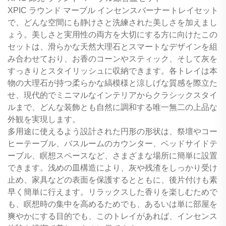
XPIC ラウンド マーブル インセンスバーナートレイセット
で、どんな空間にも静けさと洗練された美しさを加えまし
ょう。美しさと実用性の両方を大切にする方に向けたこの
セットは、滑らかな天然大理石とスマートなデザインを組
み合わせており、お香のコーンやスティック、そして灰を
すっきりとスタイリッシュに収納できます。各トレイは本
物の大理石が持つ柔らかな縞模様と涼しげな質感を際立た
せ、現代的でミニマルなインテリアからクラシックスタイ
ルまで、どんな装飾とも自然に調和する唯一無二の上品な
外観を実現します。
多用途に使えるよう設計された円形の形状は、祭壇やコー
ヒーテーブル、バスルームのカウンター、ベッドサイドテ
ーブル、瞑想スペースなど、さまざまな場所に簡単に設置
できます。浅めの皿構造により、灰や残渣をしっかり受け
止め、家具などの表面を保護するとともに、後片付けも素
早く簡単に行えます。リラックスした香りを楽しむためで
も、瞑想時の集中を高めるためでも、あるいは単に部屋を
爽やかにする目的でも、このトレイがあれば、インセンス