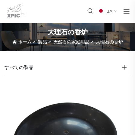
JA
大理石の香炉
ホーム
>
製品
>
天然石の家庭用品
>
大理石の香炉
すべての製品