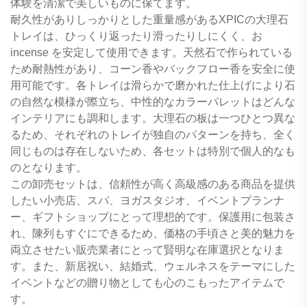
体験を清潔で美しいものに保てます。
耐久性がありしっかりとした重量感があるXPICの大理石
トレイは、ひっくり返ったり滑ったりしにくく、お
incense を安定して使用できます。天然石で作られている
ため耐熱性があり、コーン香やバックフロー香を安全に使
用可能です。各トレイは滑らかで磨かれた仕上げにより石
の自然な模様が際立ち、中性的なカラーパレットはどんな
インテリアにも調和します。大理石の板は一つひとつ異な
るため、それぞれのトレイが独自のパターンを持ち、全く
同じものは存在しないため、各セットは特別で個人的なも
のとなります。
この卸売セットは、信頼性が高く高級感のある商品を提供
したい小売店、スパ、ヨガスタジオ、イベントプランナ
ー、ギフトショップにとって理想的です。保護用に包装さ
れ、陳列もすぐにできるため、価格の手頃さと美的魅力を
両立させたい販売業者にとって賢明な在庫選択となりま
す。また、新居祝い、結婚式、ウェルネスをテーマにした
イベントなどの贈り物としても心のこもったアイテムで
す。