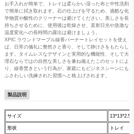
お手入れが簡単で、トレイは柔らかい湿った布と中性洗剤
で簡単に拭き取れます。石の仕上げを守るため、過酷な化
学物質や酸性のクリーナーは避けてください。美しさを長
持ちさせるために、使用後は乾燥させ、直射日光や急激な
温度変化への長時間の露出は避けましょう。
XPIC ラウンドマーブル線香バーナートレイセットを使え
ば、日常の儀礼に整然さと香り、そして静けさをもたらし
ます。タイムレスなデザインと実用的な機能性、そして大
理石ならではの自然な美しさを兼ね備えたこのセットによ
り、線香焚きという行為が、家庭にもビジネスシーンにも
ふさわしい洗練された習慣へと格上げされます。
製品説明
サイズ
13*13*
形状
トレイ