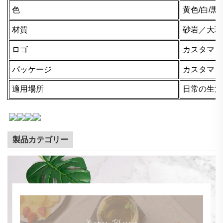
色
黄色/白/黒
材質
砂岩／大理
ロゴ
カスタマイ
パッケージ
カスタマイ
適用場所
日常の生活
製品カテゴリー