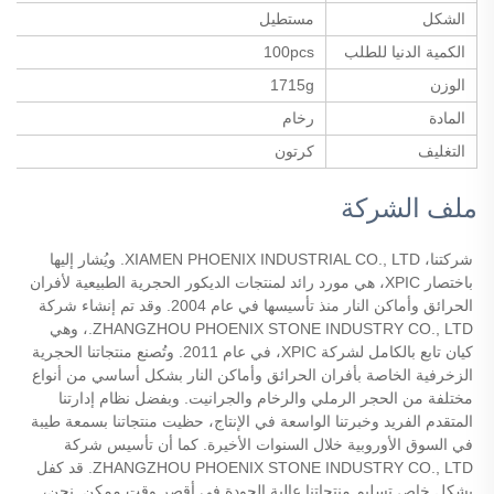
الشكل
مستطيل
الكمية الدنيا للطلب
100pcs
الوزن
1715g
المادة
رخام
التغليف
كرتون
ملف الشركة
شركتنا، XIAMEN PHOENIX INDUSTRIAL CO., LTD. ويُشار إليها 
باختصار XPIC، هي مورد رائد لمنتجات الديكور الحجرية الطبيعية لأفران 
الحرائق وأماكن النار منذ تأسيسها في عام 2004. وقد تم إنشاء شركة 
ZHANGZHOU PHOENIX STONE INDUSTRY CO., LTD.، وهي 
كيان تابع بالكامل لشركة XPIC، في عام 2011. وتُصنع منتجاتنا الحجرية 
الزخرفية الخاصة بأفران الحرائق وأماكن النار بشكل أساسي من أنواع 
مختلفة من الحجر الرملي والرخام والجرانيت. وبفضل نظام إدارتنا 
المتقدم الفريد وخبرتنا الواسعة في الإنتاج، حظيت منتجاتنا بسمعة طيبة 
في السوق الأوروبية خلال السنوات الأخيرة. كما أن تأسيس شركة 
ZHANGZHOU PHOENIX STONE INDUSTRY CO., LTD. قد كفل 
بشكل خاص تسليم منتجاتنا عالية الجودة في أقصر وقت ممكن. نحن، 