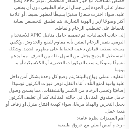
خصص مساحتك مع خيار الشعار المخصص. توفر XPIC وضع
شعار عالي الجودة يُبرز جمال الرخام الطبيعي دون أن يطغى
عليه. سواء اخترت شعارًا صغيرًا بسيطًا لمظهر بسيط، أو علامة
أكثر وضوحًا لإبراز الهوية التجارية، يتم تطبيق التخصيص بعناية
للحفاظ على تشطيب الرخام وأنماطه.
إلى جانب الجماليات، تم تصميم حامل مناديل XPIC للاستخدام
اليومي. يتميز الرخام المتين بأنه مقاوم للبقع والخدوش، ويُكفي
مسحه بقطعة قماش ناعمة للحفاظ على مظهره الجديد. وشكله
المستطيل المدمج يجعل من السهل نقله بين الغرف، مما يدعم
تنسيقًا متنوعًا يناسب الديكورات العصرية أو الكلاسيكية أو ما
بينهما.
التغليف عملي وواعٍ بالبيئة: يتم وضع كل وحدة بشكل آمن داخل
علبة واقية لمنع التلف أثناء النقل. توفر عبوات الكرتون توسيدًا
إضافيًا وتحمي الرخام من الكسر والتشققات، مما يضمن وصول
حامل صندوق المناديل في حالته المثالية. كما أن تغليف الكرتون
يجعل التخزين والهدايا مريحًا، سواء كهدية افتتاح منزل أو زفاف أو
هدية عمل.
أهم المميزات نظرة عامة:
- رخام أبيض أصلي مع عروق طبيعية