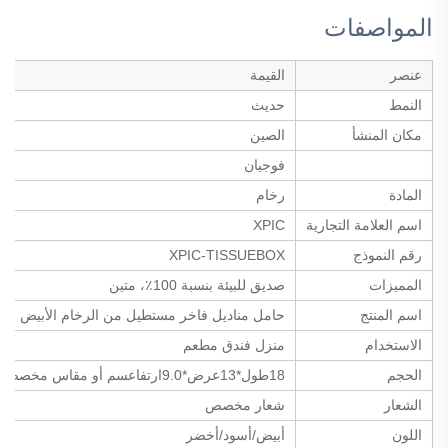
المواصفات
عنصر
القيمة
النمط
حديث
مكان المنشأ
الصين
فوجيان
المادة
رخام
اسم العلامة التجارية
XPIC
رقم النموذج
XPIC-TISSUEBOX
المميزات
صديق للبيئة بنسبة 100٪، متين
اسم المنتج
حامل مناديل فاخر مستطيل من الرخام الأبيض
الاستخدام
منزل فندق مطعم
الحجم
18طول*13عرض*9.0ارتفاعسم أو مقاس مخصص
الشعار
شعار مخصص
اللون
أبيض/أسود/أخضر