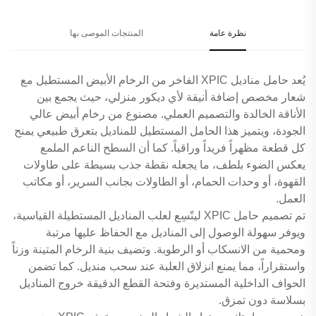
نظرة عامة
المنتجات الموصى بها
يُعد حامل مناديل XPIC الفاخر من الرخام الأبيض المستطيل مع
شعار مخصص إضافة أنيقة لأي ديكور منزلي، حيث يجمع بين
الأناقة الخالدة والتصميم العملي. مصنوع من رخام أبيض عالي
الجودة، ويتميز هذا الحامل المستطيل للمناديل بتعرق طبيعي يمنح
كل قطعة مظهراً فريداً وراقياً. كما أن السطح الناعم الملمع
يعكس الضوء بلطف، ما يجعله نقطة جذب بسيطة على طاولات
القهوة، أو وحدات الحمام، أو الطاولات بجانب السرير، أو مكاتب
العمل.
تم تصميم حامل XPIC ليتّسِع لعلب المناديل المستطيلة القياسية،
ويوفر سهولة الوصول إلى المناديل مع الحفاظ عليها مرتبة
ومحمية من الانسكاب أو الرطوبة. وتضيف بنية الرخام المتينة وزناً
واستقراراً، مما يمنع انزلاق العلبة عند سحب منديل. كما تضمن
الحواف الداخلية المستديرة وفتحة القطع الدقيقة خروج المناديل
بسلاسة دون تمزق.