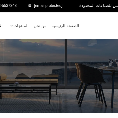
س للصناعات المحدودة
[email protected]
2-5537348
الصفحة الرئيسية
من نحن
المنتجات
ال