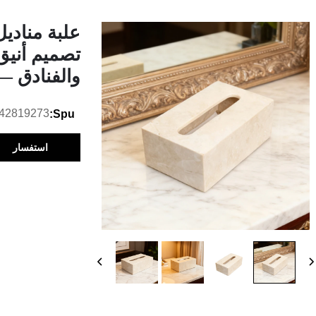
علبة منادي
تصميم أنيق
والفنادق —
42819273
Spu:
استفسار