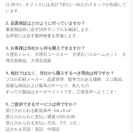
(1.00％)。オフィスには合計で約11～50人のスタッフが在籍して
います。
2. 品質保証はどのように行っていますか？
量産開始前に必ず試作サンプルを確認します。
出荷前には必ず最終検査を実施します。
3. お客様は当社から何を購入できますか？
大理石トレイ、大理石コースター、大理石バスルームセット、大
理石装飾品、大理石花瓶
4. 他社ではなく、当社から購入するべき理由は何ですか？
プロの石材メーカー、品質管理、競争力のある価格、エコ製品、
迅速な納品および最高のサービス。私たちの
すべての製品はオーダーメイドです。工場見学へようこそ！
5. ご提供できるサービスは何ですか？
受け入れられる配送条件: fob,cfr,cif
受け入れられた支払い通貨:USD,EUR
受け入れられる支払い方法：T/T、L/C；
話される言語：英語、中国語