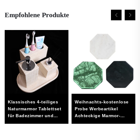
Empfohlene Produkte
Klassisches 4-teiliges
Weihnachts-kostenlose
Naturmarmor Tablettset
Probe Werbeartikel
für Badezimmer und
Achteckige Marmor-
Waschraum zur
Untersetzer
Aufbewahrung und
Fabrikverkauf für Matten
Dekoration
& Pads