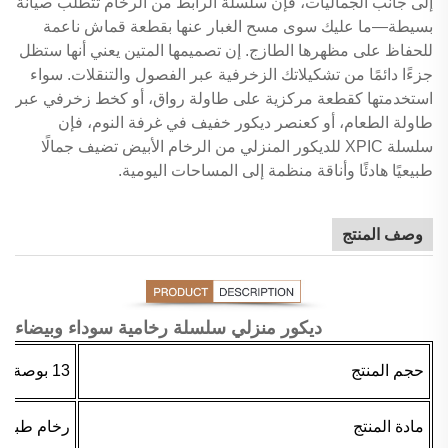
إلى جانب الجماليات، فإن سلسلة الرابط من الرخام تتطلب صيانة
بسيطة—ما عليك سوى مسح الغبار عنها بقطعة قماش ناعمة
للحفاظ على مظهرها الطازج. إن تصميمها المتين يعني أنها ستظل
جزءًا دائمًا من تشكيلاتك الزخرفية عبر الفصول والتنقلات. سواء
استخدمتها كقطعة مركزية على طاولة رواق، أو كخط زخرفي عبر
طاولة الطعام، أو كعنصر ديكور خفيف في غرفة النوم، فإن
سلسلة XPIC للديكور المنزلي من الرخام الأبيض تضيف جمالًا
طبيعيًا هادئًا وأناقة منظمة إلى المساحات اليومية.
وصف المنتج
ديكور منزلي سلسلة رخامية سوداء وبيضاء
حجم المنتج
13 بوصة أو يمكن تخصيصها
مادة المنتج
رخام طبيع