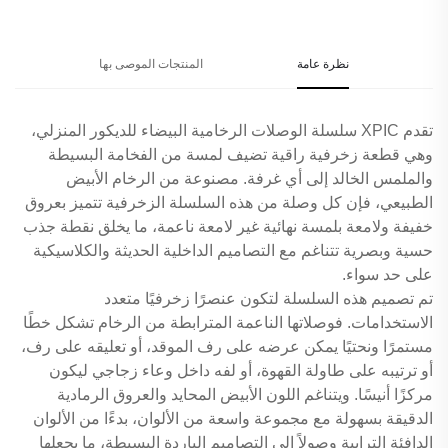
نظرة عامة
المنتجات الموصى بها
تقدم XPIC سلسلة الوصلات الرخامية البيضاء للديكور المنزلي،
وهي قطعة زخرفية راقية تضيف لمسة من الفخامة البسيطة
والملمس الخالد إلى أي غرفة. مصنوعة من الرخام الأبيض
الطبيعي، فإن كل وصلة من هذه السلسلة الزخرفية تتميز بعروق
خفيفة ولامعة بلمسة نهائية غير لامعة ناعمة، ما يخلق نقطة جذب
حسية وبصرية تتناغم مع التصاميم الداخلية الحديثة والكلاسيكية
على حد سواء.
تم تصميم هذه السلسلة لتكون عنصرًا زخرفيًا متعدد
الاستخدامات. فوصلاتها الناعمة المترابطة من الرخام تشكل خطًا
مستمرًا ونحتيًا يمكن عرضه على رف الموقد، أو تعليقه على رف،
أو ترتيبه على طاولة القهوة، أو لفه داخل وعاء زجاجي ليكون
مركزًا أنيسًا. ويتناغم اللون الأبيض المحايد والعروق الرمادية
الدقيقة بسهولة مع مجموعة واسعة من الألوان، بدءًا من الألوان
الدافئة الترابية وصولاً إلى التصاميم الباردة البسيطة، ما يجعلها