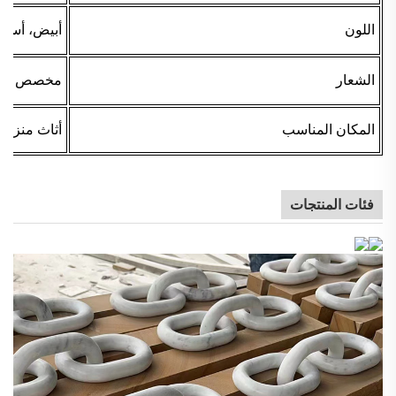
اللون
أبيض، أسو
الشعار
مخصص أو 
المكان المناسب
أثاث منزلي
فئات المنتجات