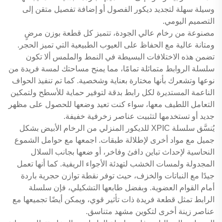
وسيلة سهلة لتجديد ديكور الفصول أو إضافة تفصيل متقن إلى
التصميم اليومي.
مصنوعة من رخام عالي الجودة، تتميز كل قطعة بوزن مرضٍ
ومتانة عالية مع الحفاظ على العيوب الطبيعية التي تميز الحجر.
تضمن هذه الاختلافات البسيطة في النمط والملمس ألا تكون
سلسلة الروابط متماثلة تمامًا، مما يمنح مساحتك لمسة فريدة من
نوعها وتشعرك بأنها مختارة بعناية وشخصية. كما تم تنفيذ الحواف
الناعمة المستديرة لكل رابط بدقة لتوفير حماية للأسطح ولتمكين
التعامل اللطيف معها، سواء كنت تعيد وضعها للحصول على مظهر
جديد أو تستخدمها لتثبيت عناصر زخرفية خفيفة.
يُنسَّق سلسلة XPIC للديكور المنزلي من الرخام الأبيض بشكل
جميل مع مواد أخرى لإطلالة طبقات. اجمعها مع حوامل الشموع
النحاسية لإحداث تباين دافئ وفاخر، أو ضعها بجانب السلال
المجدولة ولمسات الخشب لتهدئة الأجواء الريفية. كما أنها تعمل
جيدًا مع النباتات والخزف، حيث توفر نقطة توازن حجرية باردة
أمام القوام العضوية. وبفضل طابعها التشكيلي، فإن سلسلة
الرابط تمثل قطعة فريدة ذات تأثير قوي، ويمكن أيضًا تجميعها مع
عناصر زينة أخرى لتكوين مشهد متناسق.