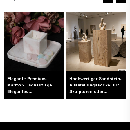
Elegante Premium-
Hochwertiger Sandstein-
Marmor-Tischauflage
Ausstellungssockel für
Elegantes
Skulpturen oder
Wohnaccessoire für
Kunstwerke – in
Essbereich und
anpassbaren Größen
Organisation Hergestellt
aus hochwertigem Stein