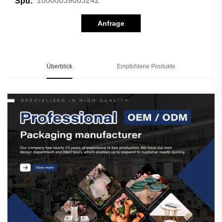
10000039063242
Spu:
Anfrage
Überblick
Empfohlene Produkte