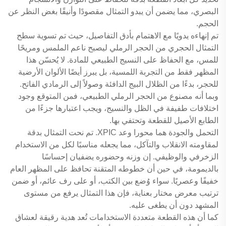
البصري، مما يضمن أن يبدو التمثال مقصودًا وأنيقًا بغض النظر عن
الحجم.
تم إنهاءه يدويًا مع الاهتمام بأدق التفاصيل، حيث تم تسوية سطح
التمثال الحجري من الحجر الرملي ليصبح ناعم الملمس ومريحًا
للمس، مع الحفاظ على النسيج الطبيعي للمادة. لا يُحسّن هذا
المظهر فقط من التجربة اللمسية، بل يبرز أيضًا الألوان الأرضية
للحجر، بدءًا من الظلال البيج الدافئة وصولاً إلى الرمادي الفاتح.
وبما أنه مصنوع من الحجر الرملي الطبيعي، فمن المتوقع وجود
اختلافات طفيفة في الظل والنسيج، ويجب اعتبارها جزءًا من
الطابع الأصيل للقطعة وتحتفي بها.
التحمل والجودة هما محورا وعد XPIC. تم نحت التمثال بدقة
لمقاومته الانقلاب والتآكل، مما يجعله مناسبًا لكل من الاستخدام
الزخرفي والوظيفي. إن وزنه وحضوره يضفيان إحساسًا
بالديمومة، في حين أن خطوطه المتقنة تحافظ على المظهر العام
خفيفًا وعصريًا. سواء وُضع بين الكتب، أو على رف عائم، أو ضمن
ترتيب معرض مختار بعناية، فإن هذا التمثال يرفع من مستوى
المشهد دون أن يطغى عليه.
كما أن هذه القطعة متعددة الاستخدامات تُعد هدية رقيقة لعشاق