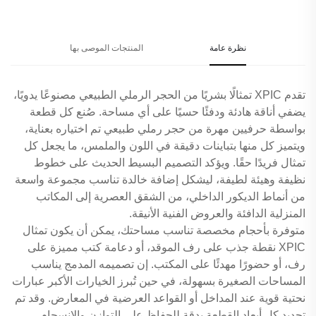
نظرة عامة
المنتجات الموصى بها
تقدم XPIC تمثالًا بشريًا من الحجر الرملي الطبيعي مصنوعًا يدويًا،
يضفي أناقة هادئة ودفئًا حسيًا على أي مساحة. صُنع كل قطعة
بواسطة حرفيين مهرة من حجر رملي طبيعي تم اختياره بعناية،
ويتميز كل منها بتباينات دقيقة في اللون والملمس، ما يجعل كل
تمثال فريدًا حقًا. ويؤكد التصميم البسيط الحديث على خطوط
نظيفة وهيئة لطيفة، ليشكل إضافة خالدة تناسب مجموعة واسعة
من أنماط الديكور الداخلي، من الشقق العصرية إلى المكاتب
المنزلية الدافئة والعروض الفنية الأنيقة.
متوفرة بأحجام مخصصة تناسب مساحتك، يمكن أن يكون تمثال
XPIC نقطة جذب على رف الموقد، أو دعامة كتب مميزة على
رف، أو حضورًا مهدئًا على المكتب. إن تصميمه المدمج يناسب
المساحات الصغيرة بسهولة، في حين تُبرز الخيارات الأكبر عبارات
نحتية قوية عند المداخل أو القواعد العرضية في المعارض. وقد تم
تحديد كل أبعاد القطعة بدقة للحفاظ على التوازن والانسجام