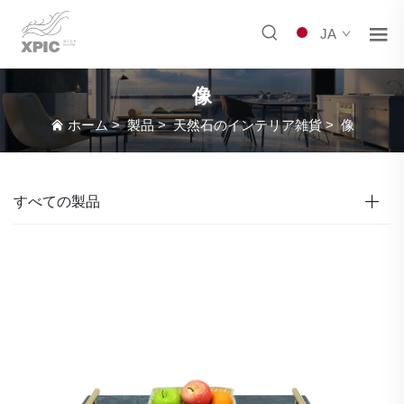
JA
像
ホーム
>
製品
>
天然石のインテリア雑貨
>
像
すべての製品