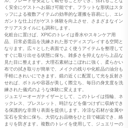
ル、プレートを安定して載せることができ、揺れることな
く安全にゲストへお届け可能です。フラットな形状はスタ
ッフによる複数アイテムの効率的な運搬を容易にし、エレ
ガントな仕上げがゲスト体験を向上させ、さまざまなイン
テリアスタイルにも調和します。
化粧台に置けば、XPICのトレイは香水やスキンケア用
品、日常必需品を洗練された形でディスプレイする空間と
なります。広々とした表面でよく使うアイテムを整理して
すぐに取り出せる状態に保ち、雑多さを抑えながら上品な
見た目に整えます。大理石素材はこぼれに強く、柔らかい
布での拭き取りが簡単で、メイクの残りや化粧品の油分も
手軽にきれいにできます。鏡の近くに配置して光を反射さ
せれば、ボトルや容器が美しく際立ち、毎日の身支度を洗
練された儀式のような体験に変えます。
ジュエリーオーガナイザーとして、このトレイは指輪、ネ
ックレス、ブレスレット、時計などを傷つけずに収納でき
る保護的な非滑り表面を提供します。冷涼な石材が金属や
宝石を安全に保ち、大切なお品物をひと目で確認でき、絡
まりを防ぎます。複数のトレイを使用して、ジュエリーの