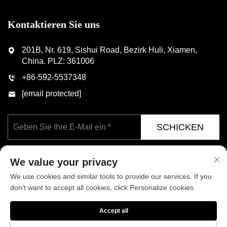
Kontaktieren Sie uns
201B, Nr. 619, Sishui Road, Bezirk Huli, Xiamen,
China. PLZ: 361006
+86-592-5537348
[email protected]
SCHICKEN
We value your privacy
We use cookies and similar tools to provide our services. If you
don't want to accept all cookies, click Personalize cookies.
Copyright © Xiamen Phoenix Industrial Co., Ltd. Alle Rechte
Accept all
vorbehalten
Datenschutzrichtlinie
BLOG