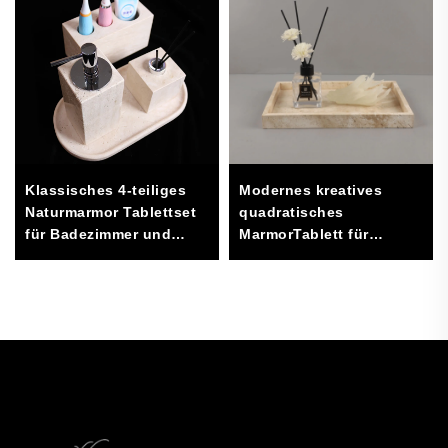
Klassisches 4-teiliges
Modernes kreatives
Naturmarmor Tablettset
quadratisches
für Badezimmer und
MarmorTablett für
Waschraum zur
Wohnzimmer, Hotel und
Aufbewahrung und
Schmuckaufbewahrung,
Dekoration
dekorative Tabletts