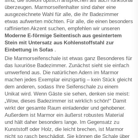
sind, die sowohl optisch ansprechen als auch funktional
überzeugen. Marmorseifenhalter sind daher eine
ausgezeichnete Wahl für alle, die ihr Badezimmer
etwas aufwerten möchten. Für alle, die einen besonders
raffinierten Akzent suchen, empfehlen wir unseren
Moderne E-förmige Seitentisch aus gesintertem
Stein mit Untersatz aus Kohlenstoffstahl zur
Einbettung in Sofas
.
Die Marmorseifenschale ist etwas ganz Besonderes für
das luxuriöse Badezimmer. Zunächst sieht sie einfach
umwerfend aus. Die natürlichen Adern im Marmor
machen jedes Exemplar einzigartig – kein Stück gleicht
dem anderen, sodass Ihre Seifenschale zu einem
Unikat wird. Wenn Gäste sie sehen, denken sie meist:
„Wow, dieses Badezimmer ist wirklich schön!“ Damit
wirkt der gesamte Raum einladender und gehobener.
Außerdem ist Marmor ein äußerst robustes Material
und hält daher besonders lange. Im Gegensatz zu
Kunststoff oder Holz, die leicht brechen, ist Marmor
nicht so rasch beschädigt. Sie können die Schale über