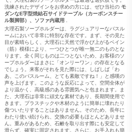
て、大理石製のソープホルダーは最適な選択肢です。
洗練されたデザインをお求めの方には、ぜひ当社の
モ
ダンなE字型焼結石サイドテーブル（カーボンスチー
ル製脚部）、ソファ内蔵用
.
大理石製ソープホルダーは、ラグジュアリーなバスル
ームにおいて非常に特別な存在です。まず、その見た
目が素晴らしく、大理石に天然で浮かび上がるベイン
（筋）模様により、一つひとつが唯一無二のものとな
ります。全く同じものは二つとないため、お客様のソ
ープホルダーはまさに「オンリーワン」の存在となる
でしょう。来客がそれを見た際には、しばしば「わ
あ、このバスルーム、とても素敵ですね！」と感嘆の
声を上げます。このような反応によって、空間全体が
より温かく、高級感のある雰囲気へと包まれます。ま
た、大理石は非常に頑丈な素材であり、長期間使用で
きます。プラスチックや木材のように簡単に壊れたり
傷ついたりすることはありません。そのため、長年に
わたり使い続けられ、交換の必要もほとんどありませ
ん。重みがあるため、石鹸を取り出す際にも安定して
滑らず、確実に固定されます。さらに、お手入れも簡