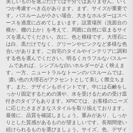
美しいものを選ぶだけでは十分ではありません。いく
つか考慮すべき点があります。まず、サイズが重要で
す。バスルームが小さい場合、大きなホルダーはスペ
ースを過度に占めてしまいます。設置場所（洗面台の
横か、棚の上か）を考えて、周囲に自然に収まるサイ
ズを選んでください。次に、色と模様です。大理石に
は白、黒だけでなく、グリーンやピンクなど多様な色
合いがあります。ご自宅のタイルやインテリアに調和
する色を選んでください。明るくカラフルなバスルー
ムであれば、シンプルな白いホルダーがよく映えま
す。一方、ニュートラルなトーンのバスルームでは、
濃い色の大理石がアクセントとして美しく際立ちま
す。また、デザインもポイントです。中には石鹸をし
っかり固定するための溝や、水を受けるための受け皿
付きのタイプもあります。XPICでは、お客様のニーズ
に応じたさまざまなスタイルを取り揃えております。
最後に、品質を確認しましょう。重みがあり、しっか
りとした質感があるものが望ましいです。長期間使い
続けられるものを選びましょう。サイズ、色、デザイ