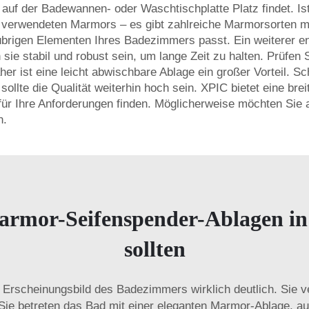
t auf der Badewannen- oder Waschtischplatte Platz findet. Is
erwendeten Marmors – es gibt zahlreiche Marmorsorten mit 
übrigen Elementen Ihres Badezimmers passt. Ein weiterer en
e stabil und robust sein, um lange Zeit zu halten. Prüfen S
er ist eine leicht abwischbare Ablage ein großer Vorteil. Sch
llte die Qualität weiterhin hoch sein. XPIC bietet eine brei
e für Ihre Anforderungen finden. Möglicherweise möchten Si
n.
armor-Seifenspender-Ablagen i
sollten
Erscheinungsbild des Badezimmers wirklich deutlich. Sie v
, Sie betreten das Bad mit einer eleganten Marmor-Ablage, auf