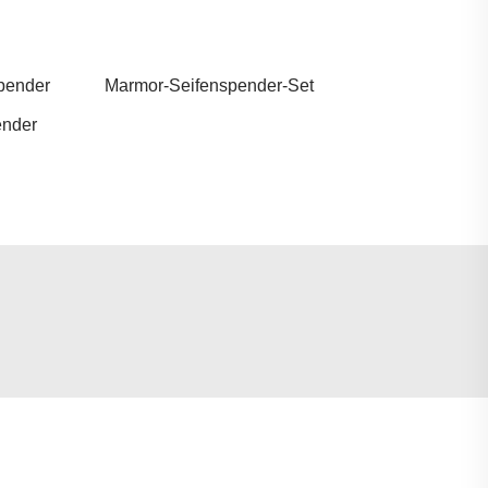
pender
Marmor-Seifenspender-Set
ender