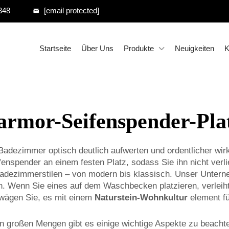
348
[email protected]
Startseite
Über Uns
Produkte
Neuigkeiten
K
rmor-Seifenspender-Pla
adezimmer optisch deutlich aufwerten und ordentlicher wirk
fenspender an einem festen Platz, sodass Sie ihn nicht verl
 Badezimmerstilen – von modern bis klassisch. Unser Unter
n. Wenn Sie eines auf dem Waschbecken platzieren, verleih
rwägen Sie, es mit einem
Naturstein-Wohnkultur
element f
 großen Mengen gibt es einige wichtige Aspekte zu beachten