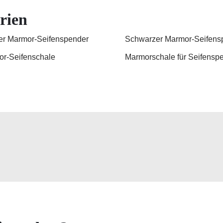
rien
r Marmor-Seifenspender
Schwarzer Marmor-Seifens
r-Seifenschale
Marmorschale für Seifensp