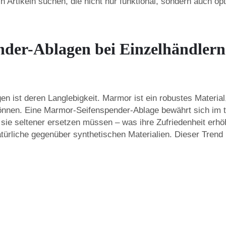
Artikeln suchen, die nicht nur funktional, sondern auch op
r-Ablagen bei Einzelhändlern d
n ist deren Langlebigkeit. Marmor ist ein robustes Material
önnen. Eine Marmor-Seifenspender-Ablage bewährt sich im t
sie seltener ersetzen müssen – was ihre Zufriedenheit erh
atürliche gegenüber synthetischen Materialien. Dieser Tren