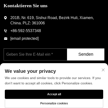
Kontaktieren Sie uns
201B, Nr. 619, Sishui Road, Bezirk Huli, Xiamen,
China. PLZ: 361006
+86-592-5537348
[email protected]
Senden
We value your privacy
We use cookies and similar tools to provide our services. If you
don't want to accept all cookies, click Personalize cookies.
Copyright © Xiamen Phoenix Industrial Co., Ltd. Alle Rechte
Accept all
vorbehalten
Datenschutzrichtlinie
Blog
Personalize cookies
Über uns
Nachrichten
Kontaktieren Sie uns