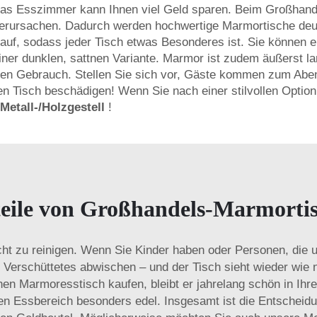
as Esszimmer kann Ihnen viel Geld sparen. Beim Großhandel
verursachen. Dadurch werden hochwertige Marmortische deut
be auf, sodass jeder Tisch etwas Besonderes ist. Sie könne
iner dunklen, sattnen Variante. Marmor ist zudem äußerst la
lichen Gebrauch. Stellen Sie sich vor, Gäste kommen zum Ab
n Tisch beschädigen! Wenn Sie nach einer stilvollen Option
Metall-/Holzgestell
!
teile von Großhandels-Marmortisc
cht zu reinigen. Wenn Sie Kinder haben oder Personen, die un
Verschüttetes abwischen – und der Tisch sieht wieder wie 
inen Marmoresstisch kaufen, bleibt er jahrelang schön in I
en Essbereich besonders edel. Insgesamt ist die Entscheid