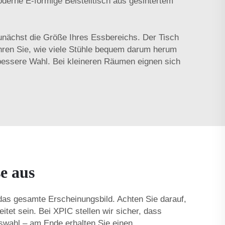
derne E-förmige Beistelltisch aus gesintertem
unächst die Größe Ihres Essbereichs. Der Tisch
ahren Sie, wie viele Stühle bequem darum herum
 bessere Wahl. Bei kleineren Räumen eignen sich
e aus
 das gesamte Erscheinungsbild. Achten Sie darauf,
tet sein. Bei XPIC stellen wir sicher, dass
uswahl – am Ende erhalten Sie einen