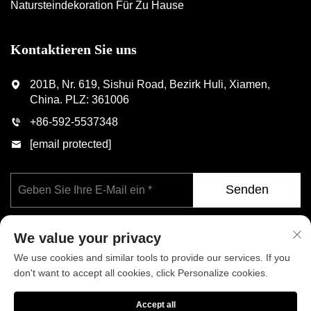
Natursteindekoration Für Zu Hause
Kontaktieren Sie uns
201B, Nr. 619, Sishui Road, Bezirk Huli, Xiamen,
China. PLZ: 361006
+86-592-5537348
[email protected]
Senden
We value your privacy
We use cookies and similar tools to provide our services. If you
don't want to accept all cookies, click Personalize cookies.
Copyright © Xiamen Phoenix Industrial Co., Ltd. Alle Rechte
Accept all