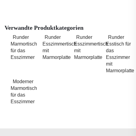
Verwandte Produktkategorien
Runder
Runder
Runder
Runder
Marmortisch
Esszimmertisch
Esszimmertisch
Esstisch für
für das
mit
mit
das
Esszimmer
Marmorplatte
Marmorplatte
Esszimmer
mit
Marmorplatte
Moderner
Marmortisch
für das
Esszimmer