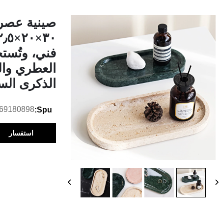
صينية عصري
فني، وتُست
العطري وال
الذكرى الس
69180898
Spu:
استفسار