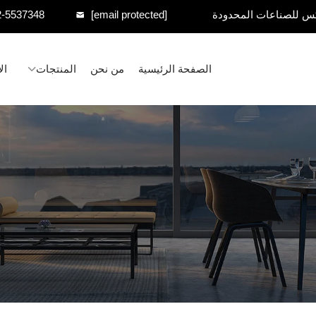
س للصناعات المحدودة
[email protected]
2-5537348
الصفحة الرئيسية
من نحن
المنتجات
ال