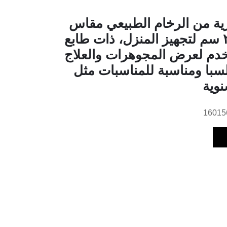
ة من الرخام الطبيعي مقاس
٣٠×٢٠×٢٫٥ سم لتجهيز المنزل، ذات طابع
خدم لعرض المجوهرات والعلاج
سبا ومناسبة للمناسبات مثل
نوية
16015