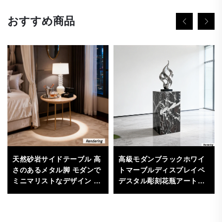
おすすめ商品
天然砂岩サイドテーブル 高
高級モダンブラックホワイ
さのあるメタル脚 モダンで
トマーブルディスプレイペ
ミニマリストなデザイン リ
デスタル彫刻花瓶アート装
ビングルーム用家具（直径
飾スタンド天然石製ホーム
50cm、高さ60cm）－丈夫
ホテルギャラリー用