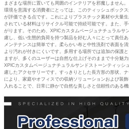
まざまな場所に置いても周囲のインテリアを邪魔しません。
環境を意識する消費者にとっては、このティッシュボックス
が評価できる点です。これによりプラスチック素材や大量生
されている材料はリサイクル可能で持続可能です。また、手
がります。そのため、XPICカスタムベージュナチュラルサ
慮し、低い生態的負荷を持つ製品を好む人々にとって責任あ
メンテナンスは簡単です。柔らかい布と中性洗剤で表面を清
より汚れが付きにくいです。多用する場所では追加の保護と
ますが、多くのユーザーは自然な仕上げそのままで十分魅力
XPICカスタムベージュナチュラルサンドストーンティッシ
慮したアクセサリーです。すっきりとした長方形の形状、ナ
により、家庭やオフィスでの収納ソリューションおよび装飾
入れることで、日常に静かで自然な美しさと信頼性のある機