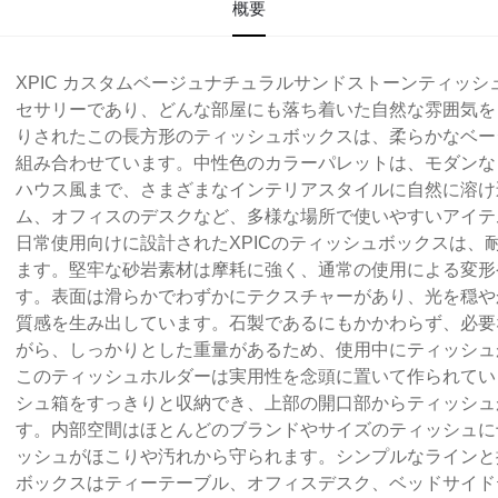
概要
XPIC カスタムベージュナチュラルサンドストーンティッ
セサリーであり、どんな部屋にも落ち着いた自然な雰囲気を
りされたこの長方形のティッシュボックスは、柔らかなベー
組み合わせています。中性色のカラーパレットは、モダンな
ハウス風まで、さまざまなインテリアスタイルに自然に溶け
ム、オフィスのデスクなど、多様な場所で使いやすいアイテ
日常使用向けに設計されたXPICのティッシュボックスは、
ます。堅牢な砂岩素材は摩耗に強く、通常の使用による変形
す。表面は滑らかでわずかにテクスチャーがあり、光を穏や
質感を生み出しています。石製であるにもかかわらず、必要
がら、しっかりとした重量があるため、使用中にティッシュ
このティッシュホルダーは実用性を念頭に置いて作られてい
シュ箱をすっきりと収納でき、上部の開口部からティッシュ
す。内部空間はほとんどのブランドやサイズのティッシュに
ッシュがほこりや汚れから守られます。シンプルなラインと控
ボックスはティーテーブル、オフィスデスク、ベッドサイド