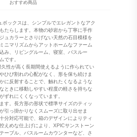
おすすめ商品
シュボックスは、シンプルでエレガントなアク
もたらします。本物の砂岩から丁寧に手作
ジュカラーとさりげない天然の石目模様を
ミニマリズムからアットホームなファーム
込み、リビングルーム、寝室、バスルー
ムです。
耐久性が高く長期間使えるように作られてい
やひび割れの心配がなく、形を保ち続けま
かに反射することで、触れたくなるような
なときに移動しやすい程度の軽さを持ちな
がずれにくくなっています。
ます。長方形の形状で標準サイズのティッ
が引っ掛かりなくスムーズに取り出せま
十分対応可能で、箱のデザインによりティ
えめな仕上げにより、XPICサンストーン
テーブル、バスルームカウンターなど、さ