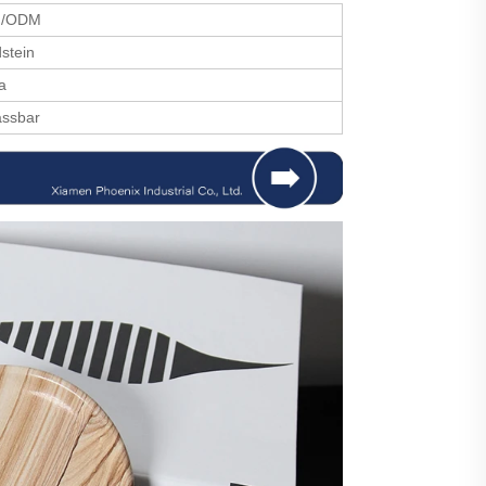
/ODM
stein
a
ssbar