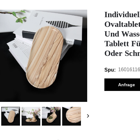
Individuel
Ovaltablet
Und Wasse
Tablett F
Oder Schm
1601611
Spu:
Anfrage