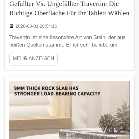
Gefüllter Vs. Ungefüllter Travertin: Die
Richtige Oberfläche Für Ihr Tablett Wählen
2026-03-01 20:54:16
Travertin ist eine besondere Art von Stein, der aus
heißen Quellen stammt. Er ist sehr beliebt, um
ansprechende Oberflächen wie Tabletts oder
MEHR ANZEIGEN
Arbeitsplatten herzustellen. Wenn Sie Travertin für
Ihr Projekt auswählen, können Sie zwischen der
gefüllten und der ungefüllten Variante entscheiden.
Die Kenntnis des Unterschieds hilft Ihnen dabei, die
richtige Wahl zu treffen...