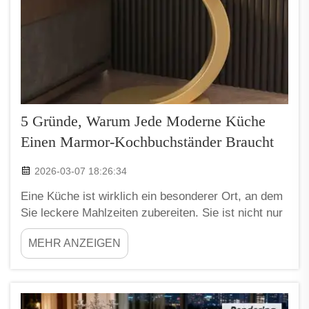
5 Gründe, Warum Jede Moderne Küche
Einen Marmor-Kochbuchständer Braucht
2026-03-07 18:26:34
Eine Küche ist wirklich ein besonderer Ort, an dem
Sie leckere Mahlzeiten zubereiten. Sie ist nicht nur
ein Raum, sondern der Ort, an dem sich die Familie
MEHR ANZEIGEN
trifft und Erinnerungen schafft. In modernen Küchen
gibt es heute zahlreiche Geräte und Utensilien, die
das Kochen einfacher und angenehmer machen.
Eines der besten Dinge, um...