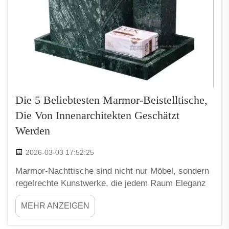
Die 5 Beliebtesten Marmor-Beistelltische,
Die Von Innenarchitekten Geschätzt
Werden
2026-03-03 17:52:25
Marmor-Nachttische sind nicht nur Möbel, sondern
regelrechte Kunstwerke, die jedem Raum Eleganz
verleihen. Innenarchitekten schätzen sie
MEHR ANZEIGEN
besonders, weil sie sich mit zahlreichen
Stilrichtungen kombinieren lassen – von modern bis