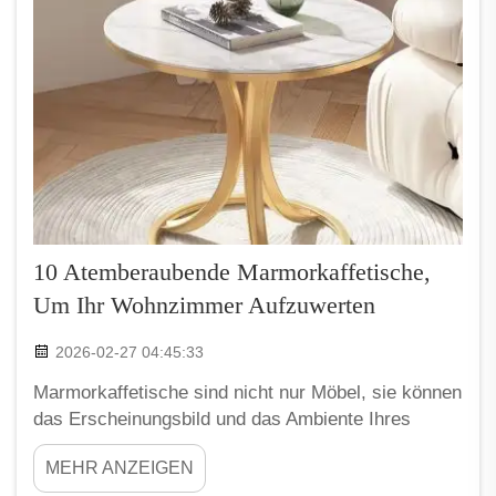
10 Atemberaubende Marmorkaffetische,
Um Ihr Wohnzimmer Aufzuwerten
2026-02-27 04:45:33
Marmorkaffetische sind nicht nur Möbel, sie können
das Erscheinungsbild und das Ambiente Ihres
Wohnzimmers tatsächlich verändern. Wenn Sie
MEHR ANZEIGEN
einen schönen Marmorkaffetisch dort platzieren,