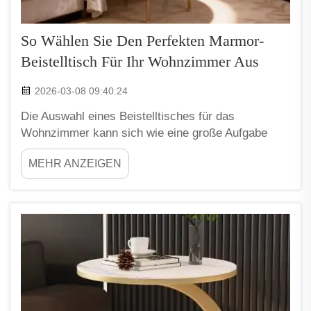
So Wählen Sie Den Perfekten Marmor-
Beistelltisch Für Ihr Wohnzimmer Aus
2026-03-08 09:40:24
Die Auswahl eines Beistelltisches für das
Wohnzimmer kann sich wie eine große Aufgabe
anfühlen, besonders wenn Sie etwas suchen, das
MEHR ANZEIGEN
nicht nur gut aussieht, sondern auch praktisch ist.
Eine gute Option ist ein Marmor-Beistelltisch. Diese
Tische sind nicht nur schön, sondern auch sehr
robust und langlebig. Bei der Auswahl des
richtigen...