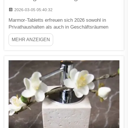
2026-03-05 05:40:32
Marmor-Tabletts erfreuen sich 2026 sowohl in
Privathaushalten als auch in Geschäftsräumen
großer Beliebtheit. Die Menschen schätzen sie
MEHR ANZEIGEN
besonders wegen ihres eleganten Aussehens und
der Fähigkeit, jeden Raum edler wirken zu lassen.
Diese Tabletts sind in zahlreichen Farben und
Designs erhältlich und passen daher nahezu zu
jeder...