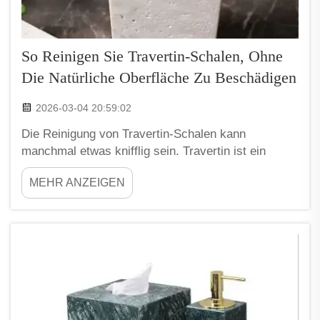
So Reinigen Sie Travertin-Schalen, Ohne
Die Natürliche Oberfläche Zu Beschädigen
2026-03-04 20:59:02
Die Reinigung von Travertin-Schalen kann
manchmal etwas knifflig sein. Travertin ist ein
schöner Stein, der Ihrem Zuhause eine elegante
MEHR ANZEIGEN
Note verleiht, aber auch empfindlich ist. Wenn Sie
ungeeignete Reinigungsmittel oder falsche
Methoden verwenden, könnten Sie die Oberfläche
zerkratzen oder beschädigen. Bei XPIC wissen wir,
wie wichtig es ist, …