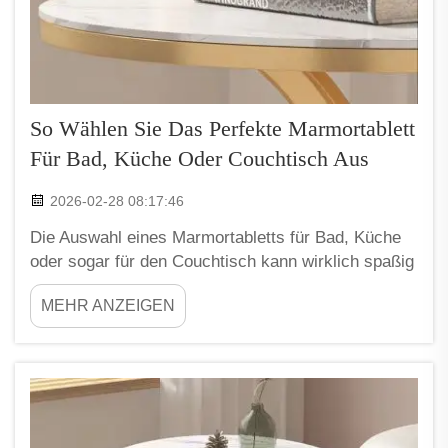
So Wählen Sie Das Perfekte Marmortablett
Für Bad, Küche Oder Couchtisch Aus
2026-02-28 08:17:46
Die Auswahl eines Marmortabletts für Bad, Küche
oder sogar für den Couchtisch kann wirklich spaßig
und aufregend sein. Marmortabletts sehen nicht nur
MEHR ANZEIGEN
wunderschön aus, sie sind auch äußerst nützlich.
Sie helfen dabei, den Raum ordentlich zu halten,
und verleihen jedem Raum eine elegante Note.
Wenn dies...