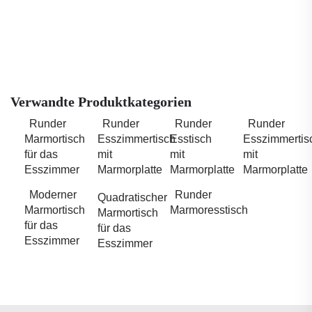
Verwandte Produktkategorien
Runder
Runder
Runder
Runder
Marmortisch
Esszimmertisch
Esstisch
Esszimmertis
für das
mit
mit
mit
Esszimmer
Marmorplatte
Marmorplatte
Marmorplatte
Moderner
Runder
Quadratischer
Marmortisch
Marmoresstisch
Marmortisch
für das
für das
Esszimmer
Esszimmer