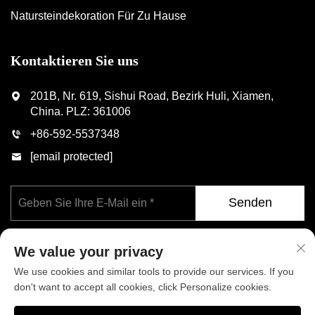
Natursteindekoration Für Zu Hause
Kontaktieren Sie uns
201B, Nr. 619, Sishui Road, Bezirk Huli, Xiamen,
China. PLZ: 361006
+86-592-5537348
[email protected]
Senden
We value your privacy
We use cookies and similar tools to provide our services. If you
don't want to accept all cookies, click Personalize cookies.
Copyright © Xiamen Phoenix Industrial Co., Ltd. Alle Rechte