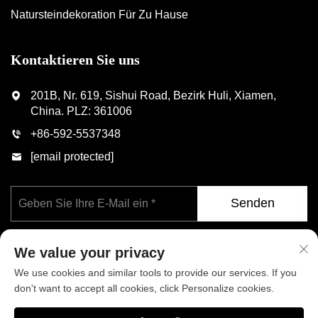
Natursteindekoration Für Zu Hause
Kontaktieren Sie uns
201B, Nr. 619, Sishui Road, Bezirk Huli, Xiamen,
China. PLZ: 361006
+86-592-5537348
[email protected]
Senden
We value your privacy
We use cookies and similar tools to provide our services. If you
don't want to accept all cookies, click Personalize cookies.
Copyright © Xiamen Phoenix Industrial Co., Ltd. Alle Rechte