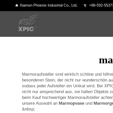
Xiamen Phoenix Industrial Co., Ltd.
+86-592-5537
ma
Marmoraufsteller sind wirklich schöne und hilf
besonderen Stein, der nicht nur wunderschön aus
sodass jeder Aufsteller ein Unikat wird. Bei XP
nicht nur ansprechend aus, sie halten Objekte z
beim Kauf hochwertiger Marmoraufsteller achten
unsere Auswahl an
Marmорvase
und
Marmorg
&nbsp;