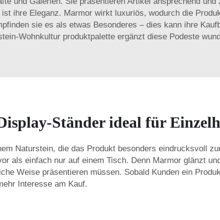
fte und Galerien. Sie präsentieren Artikel ansprechend und
 ist ihre Eleganz. Marmor wirkt luxuriös, wodurch die Produ
finden sie es als etwas Besonderes – dies kann ihre Kaufbe
stein-Wohnkultur
produktpalette ergänzt diese Podeste wund
isplay-Ständer ideal für Einze
em Naturstein, die das Produkt besonders eindrucksvoll zur G
vor als einfach nur auf einem Tisch. Denn Marmor glänzt un
che Weise präsentieren müssen. Sobald Kunden ein Produkt 
 mehr Interesse am Kauf.