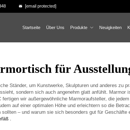
348
[email protected]
Startseite
Über Uns
Produkte
Neuigkeiten
K
rmortisch für Ausstellun
reiche Ständer, um Kunstwerke, Skulpturen und anderes zu 
sieht, sondern sich auch angenehm glatt anfühlt. Marmor ist
IC fertigen wir außergewöhnliche Marmoraufsteller, die jed
udem auf einer optimalen Höhe und erleichtern so die Betrach
 sollten – und warum sie sich besonders gut für Geschäfte 
efäß
.