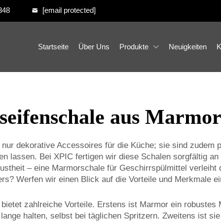
348
[email protected]
Startseite
Über Uns
Produkte
Neuigkeiten
K
seifenschale aus Marmo
 nur dekorative Accessoires für die Küche; sie sind zudem p
n lassen. Bei XPIC fertigen wir diese Schalen sorgfältig an u
stheit – eine Marmorschale für Geschirrspülmittel verleiht 
s? Werfen wir einen Blick auf die Vorteile und Merkmale e
ietet zahlreiche Vorteile. Erstens ist Marmor ein robustes 
nge halten, selbst bei täglichen Spritzern. Zweitens ist sie 