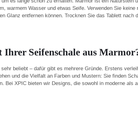
g, um es lange schön zu erhalten. Marmor ist ein Naturstein 
, warmem Wasser und etwas Seife. Verwenden Sie keine ra
en Glanz entfernen können. Trocknen Sie das Tablett nach 
ät Ihrer Seifenschale aus Marmor
 sehr beliebt – dafür gibt es mehrere Gründe. Erstens verle
hen und die Vielfalt an Farben und Mustern: Sie finden Sc
eren. Bei XPIC bieten wir Designs, die sowohl in moderne al