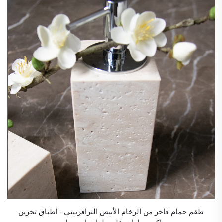
طقم حمام فاخر من الرخام الأبيض الترافرتيني - أطباق تخزين