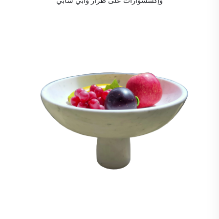
وإكسسوارات على طراز وابي سابي